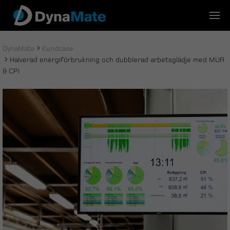
Skip
to
content
DynaMate
Kundcase
Halverad energiförbrukning och dubblerad arbetsglädje med MUR
& CPI