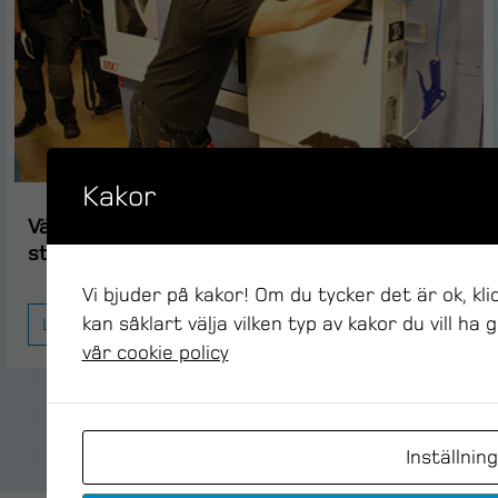
Kakor
Välplanerad maskinflytt utan onödiga
stopptider
Vi bjuder på kakor! Om du tycker det är ok, kl
kan såklart välja vilken typ av kakor du vill ha
Läs mer
vår cookie policy
VISA FLER
Inställnin