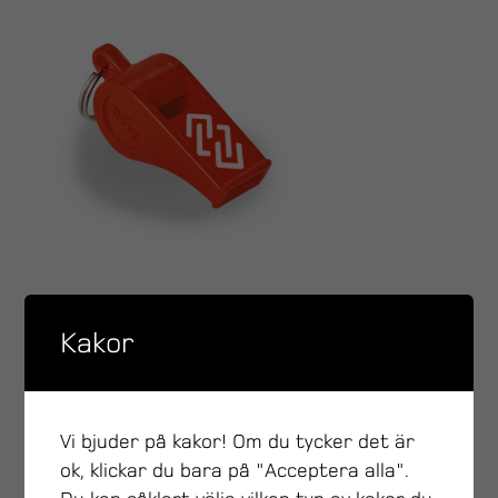
Kakor
Vi bjuder på kakor! Om du tycker det är
ok, klickar du bara på "Acceptera alla".