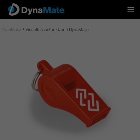
Skip
to
content
DynaMate
Visselblåsarfunktion i DynaMate