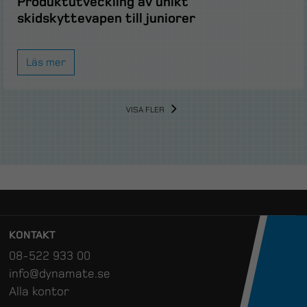
Produktutveckling av unikt
skidskyttevapen till juniorer
Läs mer
VISA FLER
KONTAKT
08-522 933 00
info@dynamate.se
Alla kontor