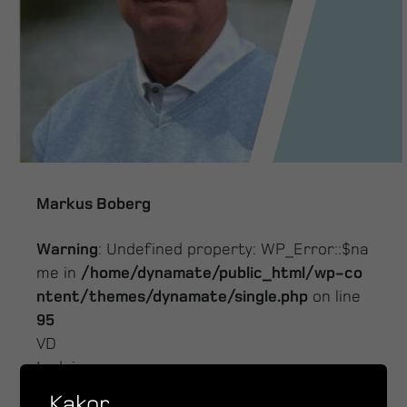
Markus Boberg
Warning
: Undefined property: WP_Error::$na
me in
/home/dynamate/public_html/wp-co
ntent/themes/dynamate/single.php
on line
95
VD
Ledningen
markus.boberg@enerco.se
Kakor