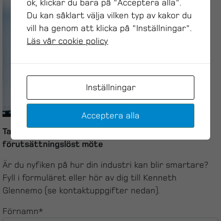
ok, klickar du bara på "Acceptera alla".
Du kan såklart välja vilken typ av kakor du
vill ha genom att klicka på "Inställningar".
Läs vår cookie policy
Inställningar
Acceptera alla
Ta steget mot en smart industri – Boka ett
förutsättningslöst möte
Är du nyfiken på hur din industri kan blir smartare?
Fyll i formuläret eller hör av dig till Kenneth
Glennemo (se kontaktuppgifter nedan).
Förnamn*