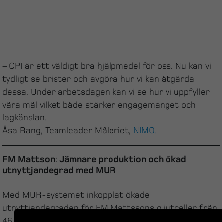
– CPI är ett väldigt bra hjälpmedel för oss. Nu kan vi
tydligt se brister och avgöra hur vi kan åtgärda
dessa. Under arbetsdagen kan vi se hur vi uppfyller
våra mål vilket både stärker engagemanget och
lagkänslan.
Åsa Rang, Teamleader Måleriet,
NIMO.
FM Mattson: Jämnare produktion och ökad
utnyttjandegrad med MUR
Med MUR-systemet inkopplat ökade
utnyttjandegraden för FM Mattssons gjutceller från
46 procent till 73 procent på sex månader. Efter ett