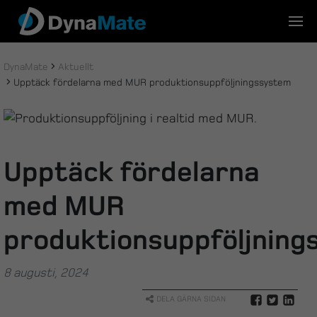
Skip
to
content
DynaMate
Aktuellt
Upptäck fördelarna med MUR produktionsuppföljningssystem
Upptäck fördelarna
med MUR
produktionsuppföljnin
8 augusti, 2024
DELA GÄRNA SIDAN