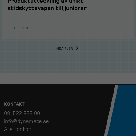
Produktutveckling av unikt
skidskyttevapen till juniorer
Läs mer
VISA FLER
KONTAKT
08-522 933 00
info@dynamate.se
Alla kontor