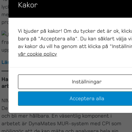
Kakor
lyckat pilotprojekt infördes produktionsuppföljning
med MUR produktionsuppföljningsystem på övriga
produktionsavdelningar vid FM Matsson i Mora.
Vi bjuder på kakor! Om du tycker det är ok, klic
bara på "Acceptera alla". Du kan såklart välja vi
av kakor du vill ha genom att klicka på "Inställn
vår cookie policy
Läs mer
Halverad energiförbrukning och dubblerad
Inställningar
arbetsglädje med MUR & CPI
Acceptera alla
NIMO i Hova är världens största torkskåpstillverkare.
De strävar ständigt efter att förbättra produktionen
och bli mer hållbara. En väsentlig komponent i
arbetet är DynaMates MUR-system med CPI som
möjliggör att de kan mäta och analysera hela sin