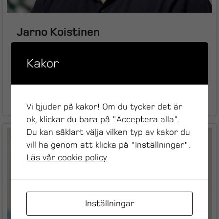
Jarno Koistinen
Projektledare, Mek, Plåt & Smide
Kakor
Produktion & Underhåll
Jarno.Koistinen@dynamate.se
08-522 933 26
Vi bjuder på kakor! Om du tycker det är
ok, klickar du bara på "Acceptera alla".
Du kan såklart välja vilken typ av kakor du
vill ha genom att klicka på "Inställningar".
Läs vår cookie policy
Inställningar