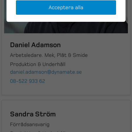
Acceptera alla
Daniel Adamson
Arbetsledare. Mek, Plåt & Smide
Produktion & Underhåll
daniel.adamson@dynamate.se
08-522 933 62
Sandra Ström
Förrådsansvarig