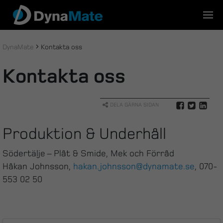
Skip
to
content
DynaMate
Kontakta oss
Kontakta oss
DELA GÄRNA SIDAN
Produktion & Underhåll
Södertälje – Plåt & Smide, Mek och Förråd
Håkan Johnsson,
hakan.johnsson@dynamate.se
, 070-
553 02 50