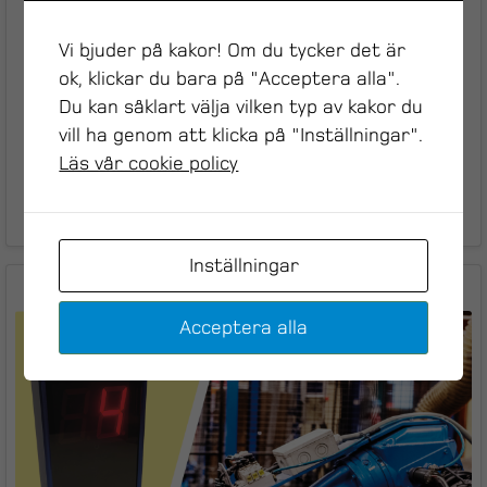
Euro Expo i Sundsvall
Vi bjuder på kakor! Om du tycker det är
Den 13:e – 14:e september välkomnar vi dig till
ok, klickar du bara på "Acceptera alla".
Euro Expo Industrimässa i Sundsvall. Vi är
Du kan såklart välja vilken typ av kakor du
redo att prata framtidens industri med dig!
vill ha genom att klicka på "Inställningar".
Läs vår cookie policy
Läs mer
Inställningar
28 februari, 2023
Acceptera alla