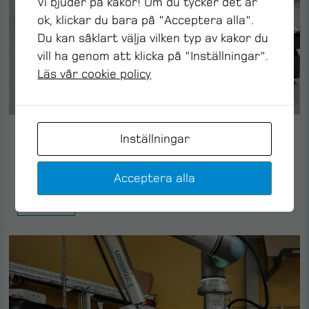
Vi bjuder på kakor! Om du tycker det är
ok, klickar du bara på "Acceptera alla".
Du kan såklart välja vilken typ av kakor du
vill ha genom att klicka på "Inställningar".
Läs vår cookie policy
Inställningar
Automatiserat pallflöde med MiR-robot
hos Weland Plastic
Acceptera alla
Läs mer