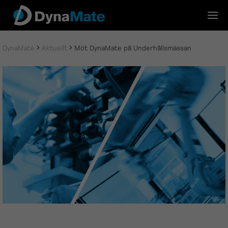
Skip
to
content
DynaMate
Aktuellt
Möt DynaMate på Underhållsmässan