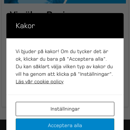
Vi söker Business
Controller till Södertälje
Kakor
Vill du följa med på vår utvecklingsresa?
Vi bjuder på kakor! Om du tycker det är
Nu söker vi dig som har erfarenhet från
ok, klickar du bara på "Acceptera alla".
konsult-, entreprenad- eller
Du kan såklart välja vilken typ av kakor du
servicebranschen och vill arbeta tillsammans
vill ha genom att klicka på "Inställningar".
med oss för en hållbar svensk industri.
Läs vår cookie policy
Läs mer
Inställningar
Acceptera alla