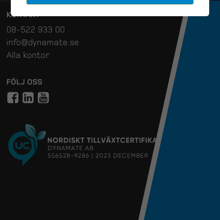
KONTAKT
08-522 933 00
info@dynamate.se
Alla kontor
FÖLJ OSS