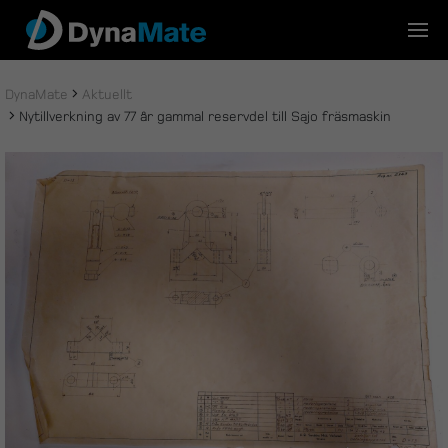
Skip
to
content
DynaMate
Aktuellt
Nytillverkning av 77 år gammal reservdel till Sajo fräsmaskin