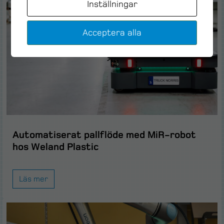
Inställningar
Acceptera alla
Automatiserat pallflöde med MiR-robot
hos Weland Plastic
Läs mer