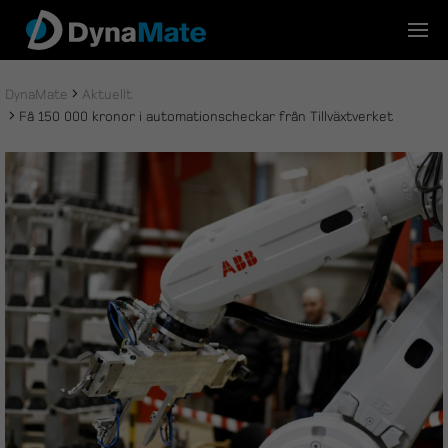
Skip
to
content
DynaMate
Aktuellt
Få 150 000 kronor i automationscheckar från Tillväxtverket