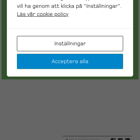
vill ha genom att klicka på "Inställningar".
Magnus Hagman
Läs vår cookie policy
Projektledare
System & Automation, Maskinservice & Mätt
eknik
Inställningar
magnus.hagman@dynamate.se
072 566 04 01
Acceptera alla
Maila mig