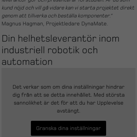
kund nöjd och vill gå vidare kan vi starta projektet direkt
genom att tillverka och beställa komponenter.”
Magnus Hagman, Projektledare DynaMate.
Din helhetsleverantör inom
industriell robotik och
automation
Vi erbjuder allt från programmering och reparation
till simulering, omprogrammering, och nyproduktion.
Det verkar som om dina inställningar hindrar
Det verkar som om dina inställningar hindrar
Utifrån dina specifika behov levererar vi en
dig från att se detta innehållet. Med största
dig från att se detta innehållet. Med största
skräddarsydd lösning för att effektivisera din
sannolikhet är det för att du har Upplevelse
sannolikhet är det för att du har Upplevelse
produktion – En investering som i snitt är betald inom
avstängt.
avstängt.
ett år.
Se när Magnus berättar hur vi effektiviserar
Joma
:s
Granska dina inställningar
Granska dina inställningar
produktion: