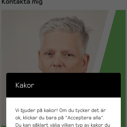
Kontakta mig
Kakor
Vi bjuder på kakor! Om du tycker det är
ok, klickar du bara på "Acceptera alla".
Du kan såklart välja vilken typ av kakor du