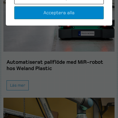
Acceptera alla
Automatiserat pallflöde med MiR-robot
hos Weland Plastic
Läs mer