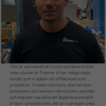
“Det är spännande att kunna upptäcka brister
innan olyckan är framme. Vi har många nöjda
kunder som vi hjälper att effektivisera sin
produktion. Vi mäter inte bara, utan har även
kompetens att renovera våra kunders spindlar
och erbjuder oss alltid att åtgärda eventuella
brister i produktionen, det är vi tämligen unika