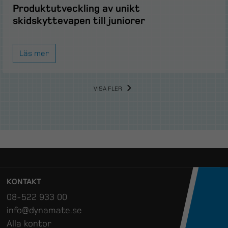
Produktutveckling av unikt
skidskyttevapen till juniorer
Läs mer
VISA FLER
KONTAKT
08-522 933 00
info@dynamate.se
Alla kontor